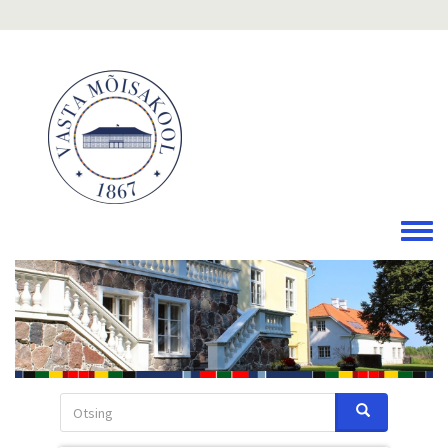
Liigu
edasi
põhisisu
juurde
Toggle
menu
Otsing
Otsing