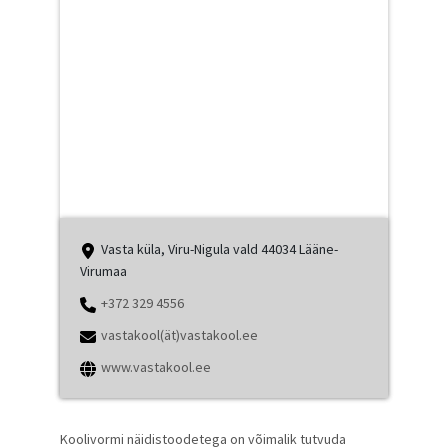
Vasta küla, Viru-Nigula vald 44034 Lääne-
Virumaa
+372 329 4556
vastakool(ät)vastakool.ee
www.vastakool.ee
Koolivormi näidistoodetega on võimalik tutvuda